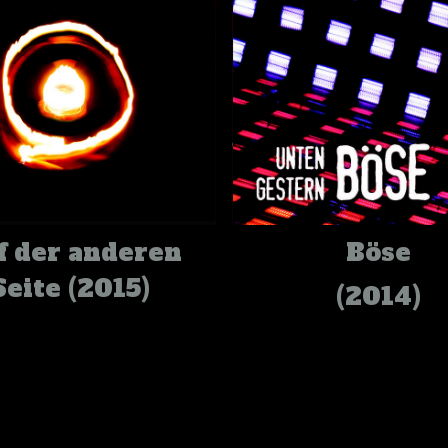
f der anderen
Böse
Seite (2015)
(2014)